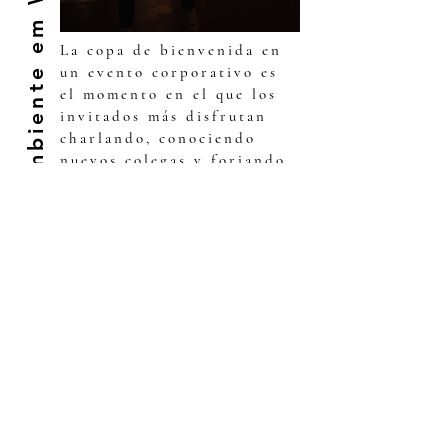
Música Ambiente em Welcome Drink
La copa de bienvenida en
un evento corporativo es
el momento en el que los
invitados más disfrutan
charlando, conociendo
nuevos colegas y forjando
relaciones. Un pianista o
un cuarteto de cuerda, con
un repertorio
fluido
,
pueden ser excelentes
opciones para crear el
ambiente perfecto durante
esta primera parte del
evento.