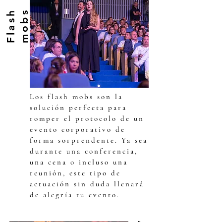
F
l
a
s
h
m
o
b
s
Los flash mobs son la
solución perfecta para
romper el protocolo de un
evento corporativo de
forma sorprendente. Ya sea
durante una conferencia,
una cena o incluso una
reunión, este tipo de
actuación sin duda llenará
de alegría tu evento.