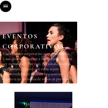
EVENTOS
CORPORATIVOS
Cada evento corporativo tem a sua marca,
a sua génese, a sua cor e um intuito. Merece
ser memorável! Por isso, personalizamos as
performances, para que estas sejam
surpreendentes e tenham impacto no
evento e na memória de todos os presentes.