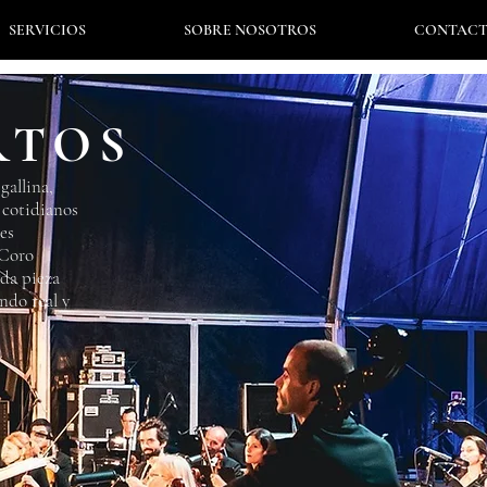
SERVICIOS
SOBRE NOSOTROS
CONTACT
RTOS
gallina,
 cotidianos
es
 Coro
da pieza
ndo real y