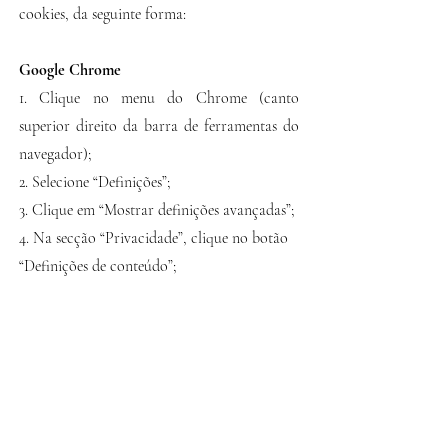
cookies, da seguinte forma:
Google Chrome
1. Clique no menu do Chrome (canto
superior direito da barra de ferramentas do
navegador);
2. Selecione “Definições”;
3. Clique em “Mostrar definições avançadas”;
4. Na secção “Privacidade”, clique no botão
“Definições de conteúdo”;
5. Escolha as definições de cookies desejadas.
Nota: Existem vários níveis de ativação e
desativação de cookies no Google Chrome.
Para mais informações consulte a página de
ajuda relevante.